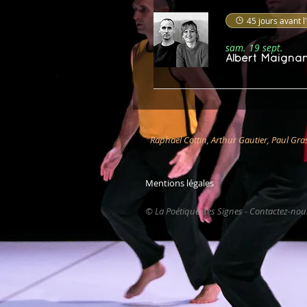
45 jours avant 
sam. 19 sept.
Albert Maignan
Raphaël Cottin, Arthur Gautier, Paul Gr
Mentions légales
© La Poétique des Signes - Contactez-nous