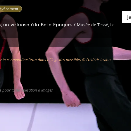
l'événement
Je
Musée de Tessé, Le Mans
, un virtuose à la Belle Époque.
/
assin et Amandine Brun dans L'Éloge des possibles © Frédéric Iovino
 pour toute utilisation d images