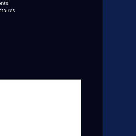
ents
stoires