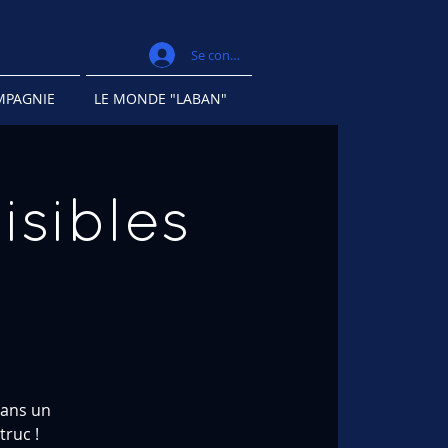
Se connecter
MPAGNIE
LE MONDE "LABAN"
isibles
dans un
ruc !