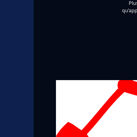
Plu
qu’app