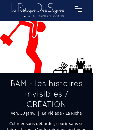
BAM - les histoires
invisibles /
CRÉATION
ven. 30 janv.
  |  
La Pléiade - La Riche
Colorier sans déborder, courir sans se
faire attraper, s’endormir dans un temps