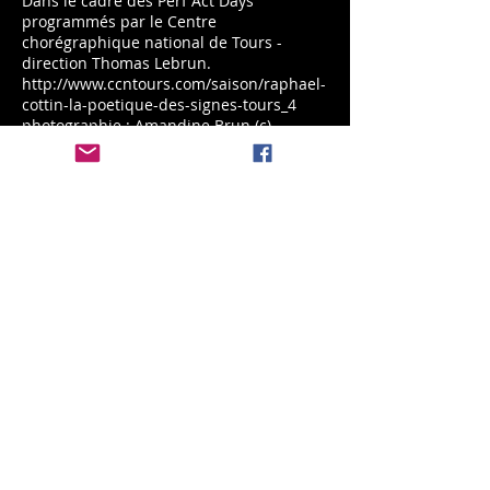
Dans le cadre des Perf Act Days
programmés par le Centre
chorégraphique national de Tours -
direction Thomas Lebrun.
http://www.ccntours.com/saison/raphael-
cottin-la-poetique-des-signes-tours_4
photographie : Amandine Brun (c)
Frédéric Iovino
Partager cet événement
Mentions légales
Politique en matière de cookies
© La Poétique des Signes - Contactez-nous pour