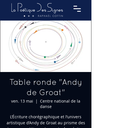
Table ronde "Andy
de Groat"
ven. 13 mai
  |  
Centre national de la
danse
L’Écriture chorégraphique et l’univers
artistique d’Andy de Groat au prisme des