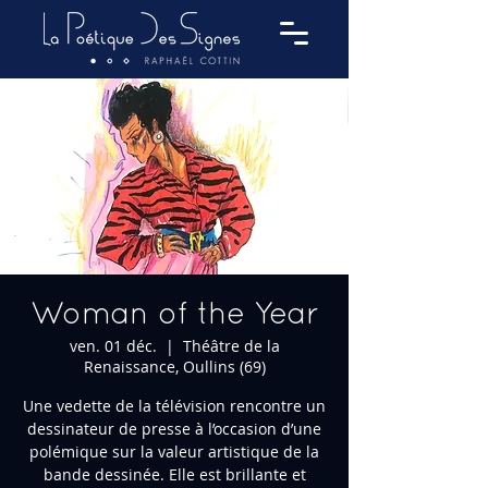
Woman of the Year
ven. 01 déc.
  |  
Théâtre de la
Renaissance, Oullins (69)
Une vedette de la télévision rencontre un
dessinateur de presse à l’occasion d’une
polémique sur la valeur artistique de la
bande dessinée. Elle est brillante et