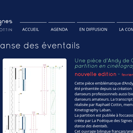
ACCUEIL
AGENDA
EN DIFFUSION
LA CO
danse des éventails
Une pièce d'Andy de 
partition en cinétogr
nouvelle édition
-
févrie
Cette pièce emblématique d’Andy 
été présentée depuis sa créatio
danseurs professionnels aussi b
danseurs amateurs. La transcript
réalisée par Raphaël Cottin, memb
Kinetography Laban.
La partition est publiée à l’occas
créée par La Poétique des Sign
danse des éventails
.
Cet ouvrage bilingue français/an