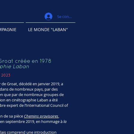
Se connecter
MPAGNIE
LE MONDE "LABAN"
Groat créée en 1978
aphie Laban
r 2023
de Groat, décédé en janvier 2019, a
n dans de nombreux pays, par des
ien que par de nombreux groupes de
ion en cinétographie Laban a été
re expert de l’International Council of
ion de sa pièce
Chemins provisoires
,
es en septembre 2019, en hommage à
la
glais comprend une introduction